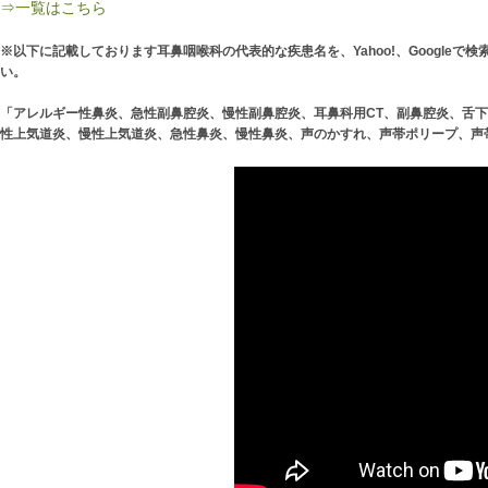
⇒
一覧はこちら
※以下に記載しております耳鼻咽喉科の代表的な疾患名を、Yahoo!、Googl
い。
「アレルギー性鼻炎、急性副鼻腔炎、慢性副鼻腔炎、耳鼻科用CT、副鼻腔炎、舌
性上気道炎、慢性上気道炎、急性鼻炎、慢性鼻炎、声のかすれ、声帯ポリープ、声