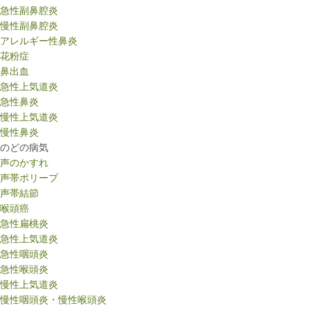
急性副鼻腔炎
慢性副鼻腔炎
アレルギー性鼻炎
花粉症
鼻出血
急性上気道炎
急性鼻炎
慢性上気道炎
慢性鼻炎
のどの病気
声のかすれ
声帯ポリープ
声帯結節
喉頭癌
急性扁桃炎
急性上気道炎
急性咽頭炎
急性喉頭炎
慢性上気道炎
慢性咽頭炎・慢性喉頭炎