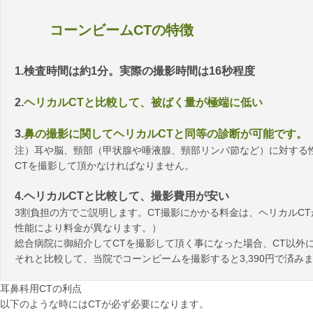
コーンビームCTの特徴
1.検査時間は約1分。実際の撮影時間は16秒程度
2.
ヘリカルCTと比較して、被ばく量が極端に低い
3.
鼻の撮影に関してヘリカルCTと同等の診断が可能です。
注）耳や脳、頸部（甲状腺や唾液腺、頸部リンパ節など）に対する
CTを撮影して頂かなければなりません。
4.ヘリカルCTと比較して、撮影費用が安い
3割負担の方でご説明します。CT撮影にかかる料金は、ヘリカルCTが4,
性能により料金が異なります。）
総合病院に御紹介してCTを撮影して頂く事になった場合、CT以外に
それと比較して、当院でコーンビームを撮影すると3,390円で済み
耳鼻科用CTの利点
以下のような時にはCTが必ず必要になります。