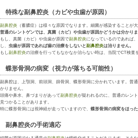
特殊な副鼻腔炎（カビや虫歯が原因）
副鼻腔炎
（蓄膿症）は様々な原因でなります。細菌が感染することが大
普通のレントゲンでは、真菌（カビ）や虫歯が原因かどうかは分かりま
もし、真菌（カビ）や虫歯が原因で
副鼻腔炎
になっているのであれば、
し、
虫歯が原因であれば歯の治療をしないと
副鼻腔炎
は治りません。
もし
副鼻腔炎
の治療を行ってもなかなか治らない時は、当院でCT検査
蝶形骨洞の病変（視力が落ちる可能性）
副鼻腔は、上顎洞、前頭洞、篩骨洞、蝶形骨洞に分かれています。普通
かりません。
頭痛や鼻水、鼻づまりがあって
副鼻腔炎
が疑われるのに、普通のレント
見つかることがあります。
特に蝶形骨洞には視神経が走っていますので、
蝶形骨洞の病変をほった
副鼻腔炎の手術適応