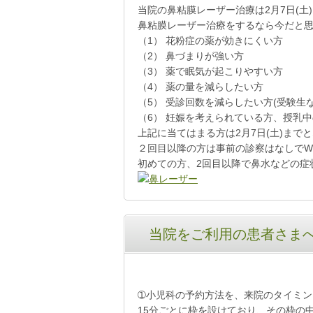
当院の鼻粘膜レーザー治療は2月7日(土
鼻粘膜レーザー治療をするなら今だと
（1） 花粉症の薬が効きにくい方
（2） 鼻づまりが強い方
（3） 薬で眠気が起こりやすい方
（4） 薬の量を減らしたい方
（5） 受診回数を減らしたい方(受験生な
（6） 妊娠を考えられている方、授乳
上記に当てはまる方は2月7日(土)ま
２回目以降の方は事前の診察はなしでW
初めての方、2回目以降で鼻水などの症
当院をご利用の患者さま
➀小児科の予約方法を、来院のタイミ
15分ごとに枠を設けており、その枠の