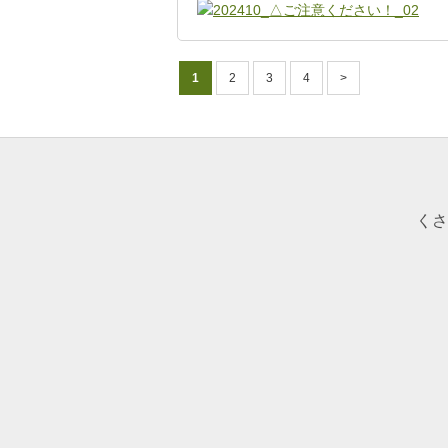
1
2
3
4
>
くさ