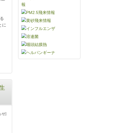
る
とに
生
らせ]