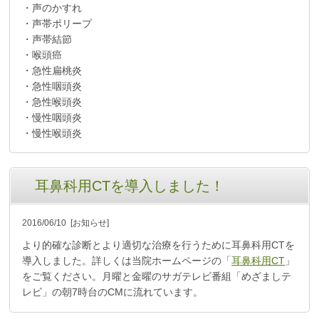
・声のかすれ
・声帯ポリープ
・声帯結節
・喉頭癌
・急性扁桃炎
・急性咽頭炎
・急性喉頭炎
・慢性咽頭炎
・慢性喉頭炎
耳鼻科用CTを導入しました！
2016/06/10
[お知らせ]
より的確な診断とより適切な治療を行うために耳鼻科用CTを
導入しました。詳しくは当院ホームページの「
耳鼻科用CT
」
をご覧ください。月曜と金曜のサガテレビ番組「めざましテ
レビ」の朝7時台のCMに流れています。