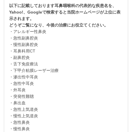
以下に記載しております耳鼻咽喉科の代表的な疾患名を、
Yahoo!、Googleで検索すると当院ホームページが上位に表
示されます。
どうぞご覧になり、今後の治療にお役立てください。
・アレルギー性鼻炎
・急性副鼻腔炎
・慢性副鼻腔炎
・耳鼻科用CT
・副鼻腔炎
・舌下免疫療法
・下甲介粘膜レーザー治療
・滲出性中耳炎
・急性中耳炎
・外耳炎
・突発性難聴
・鼻出血
・急性上気道炎
・慢性上気道炎
・急性鼻炎
・慢性鼻炎