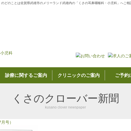
・のどのことは佐賀県武雄市のメリーランド武雄内の「くさの耳鼻咽喉科・小児科」へご相
診療に関するご案内
クリニックのご案内
ご予約
くさのクローバー新聞
kusano clover newspaper
：7月号）