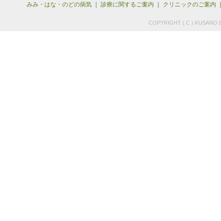
みみ・はな・のどの病気
｜
診療に関するご案内
｜
クリニックのご案内
COPYRIGHT ( C ) KUSANO E