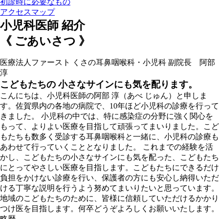
初診時に必要なもの
アクセスマップ
小児科医師 紹介
《 ごあいさつ 》
医療法人ファースト くさの耳鼻咽喉科・小児科 副院長 阿部
淳
こどもたちの 小さなサインにも気を配ります。
こんにちは、小児科医師の阿部 淳（あべ じゅん）と申しま
す。佐賀県内の各地の病院で、10年ほど小児科の診療を行って
きました。 小児科の中では、特に感染症の分野に強く関心を
もって、よりよい医療を目指して頑張ってまいりました。こど
もたちも数多く受診する耳鼻咽喉科と一緒に、小児科の診療も
あわせて行っていくこととなりました。 これまでの経験を活
かし、こどもたちの小さなサインにも気を配った、こどもたち
にとってやさしい医療を目指します。こどもたちにできるだけ
負担をかけない診療を行い、保護者の方にも安心し納得いただ
ける丁寧な説明を行うよう努めてまいりたいと思っています。
地域のこどもたちのために、皆様に信頼していただけるかかり
つけ医を目指します。何卒どうぞよろしくお願いいたします。
略歴