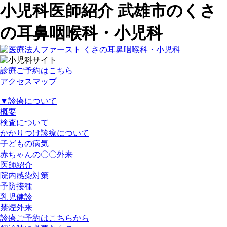
小児科医師紹介 武雄市のくさ
の耳鼻咽喉科・小児科
診療ご予約はこちら
アクセスマップ
▼
診療について
概要
検査について
かかりつけ診療について
子どもの病気
赤ちゃんの〇〇外来
医師紹介
院内感染対策
予防接種
乳児健診
禁煙外来
診療ご予約はこちらから