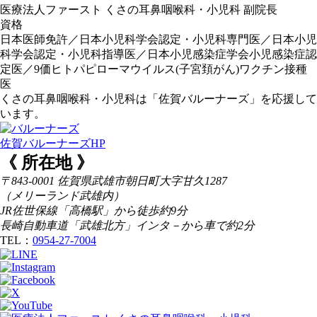
医療法人ファースト くさの耳鼻咽喉科・小児科 副院長
資格
日本医師免許／日本小児科学会認定・小児科専門医／日本小児
科学会認定・小児科指導医／日本小児感染症学会小児感染症認
定医／9価ヒトパピローマウイルス(子宮頚がん)ワクチン接種
医
くさの耳鼻咽喉科・小児科は「佐賀バルーナーズ」を応援して
います。
佐賀バルーナーズHP
《 所在地 》
〒843-0001 佐賀県武雄市朝日町大字甘久1287
（メリーランド武雄内）
JR佐世保線「高橋駅」から徒歩約9分
長崎自動車道「武雄北方」インタ－から車で約2分
TEL：
0954-27-7004