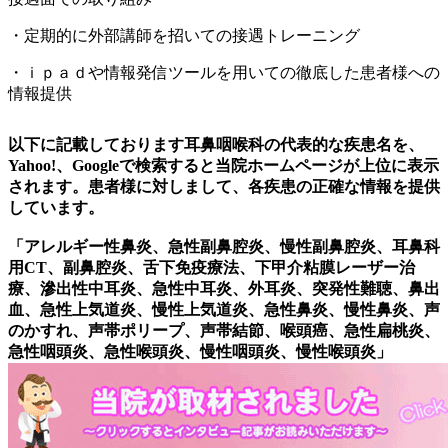
・定期的に外部講師を招いての接遇トレーニング
・ｉｐａｄや情報発信ツールを用いての徹底した患者様への
情報提供
以下に記載しております耳鼻咽喉科の代表的な疾患名を、
Yahoo!、Googleで検索すると当院ホームページが上位に表示
されます。患者様に対しまして、各疾患の正確な情報を提供
しています。
「アレルギー性鼻炎、急性副鼻腔炎、慢性副鼻腔炎、耳鼻科
用CT、副鼻腔炎、舌下免疫療法、下甲介粘膜レーザー治
療、滲出性中耳炎、急性中耳炎、外耳炎、突発性難聴、鼻出
血、急性上気道炎、慢性上気道炎、急性鼻炎、慢性鼻炎、声
のかすれ、声帯ポリープ、声帯結節、喉頭癌、急性扁桃炎、
急性咽頭炎、急性喉頭炎、慢性咽頭炎、慢性喉頭炎」