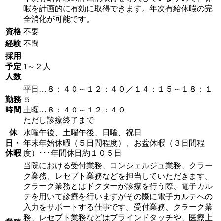
暇を計画的に有効に取得できます。年次有給休暇の完
全消化が可能です。
資格
不要
経験
不問
採用
予定
1～２人
人数
平日…８：４０～１２：４０／１４：１５～１８：１
勤務
５
時間
土曜…８：４０～１２：４０
ただし診療終了まで
休
水曜午後、土曜午後、日曜、祝日
日・
年末年始休暇（５日間程度）、お盆休暇（３日間程
休暇
度）･･･年間休日約１０５日
当院における受付業務、コンシェルジュ業務、クラー
ク業務、レセプト業務などを担当していただきます。
クラーク業務とはドクターが診療を行う際、電子カル
テを用いて診療を行いますがその際に電子カルテへの
入力をサポートする仕事です。受付業務、クラーク業
務、レセプト業務などはブラインドタッチや、医療上