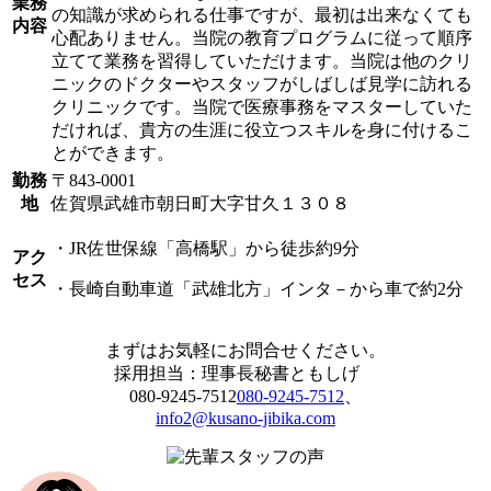
業務
の知識が求められる仕事ですが、最初は出来なくても
内容
心配ありません。当院の教育プログラムに従って順序
立てて業務を習得していただけます。当院は他のクリ
ニックのドクターやスタッフがしばしば見学に訪れる
クリニックです。当院で医療事務をマスターしていた
だければ、貴方の生涯に役立つスキルを身に付けるこ
とができます。
勤務
〒843-0001
地
佐賀県武雄市朝日町大字甘久１３０８
・JR佐世保線「高橋駅」から徒歩約9分
アク
セス
・長崎自動車道「武雄北方」インタ－から車で約2分
まずはお気軽にお問合せください。
採用担当：理事長秘書ともしげ
080-9245-7512
080-9245-7512
、
info2@kusano-jibika.com