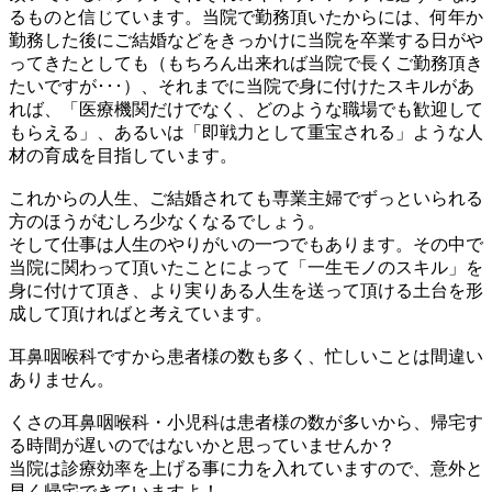
るものと信じています。当院で勤務頂いたからには、何年か
勤務した後にご結婚などをきっかけに当院を卒業する日がや
ってきたとしても（もちろん出来れば当院で長くご勤務頂き
たいですが･･･）、それまでに当院で身に付けたスキルがあ
れば、「医療機関だけでなく、どのような職場でも歓迎して
もらえる」、あるいは「即戦力として重宝される」ような人
材の育成を目指しています。
これからの人生、ご結婚されても専業主婦でずっといられる
方のほうがむしろ少なくなるでしょう。
そして仕事は人生のやりがいの一つでもあります。その中で
当院に関わって頂いたことによって「一生モノのスキル」を
身に付けて頂き、より実りある人生を送って頂ける土台を形
成して頂ければと考えています。
耳鼻咽喉科ですから患者様の数も多く、忙しいことは間違い
ありません。
くさの耳鼻咽喉科・小児科は患者様の数が多いから、帰宅す
る時間が遅いのではないかと思っていませんか？
当院は診療効率を上げる事に力を入れていますので、意外と
早く帰宅できていますよ！