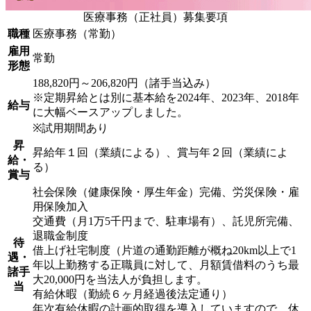
医療事務（正社員）募集要項
職種
医療事務（常勤）
雇用
常勤
形態
188,820円～206,820円（諸手当込み）
※定期昇給とは別に基本給を2024年、2023年、2018年
給与
に大幅ベースアップしました。
※試用期間あり
昇
昇給年１回（業績による）、賞与年２回（業績によ
給・
る）
賞与
社会保険（健康保険・厚生年金）完備、労災保険・雇
用保険加入
交通費（月1万5千円まで、駐車場有）、託児所完備、
退職金制度
待
借上げ社宅制度（片道の通勤距離が概ね20km以上で1
遇・
年以上勤務する正職員に対して、月額賃借料のうち最
諸手
大20,000円を当法人が負担します。
当
有給休暇（勤続６ヶ月経過後法定通り）
年次有給休暇の計画的取得を導入していますので、休